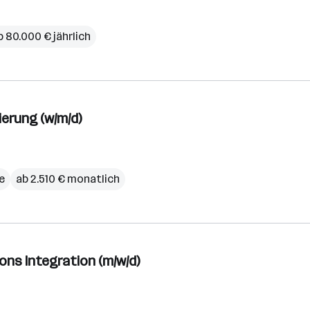
b 80.000 € jährlich
ierung (w/m/d)
e
ab 2.510 € monatlich
ons Integration (m/w/d)