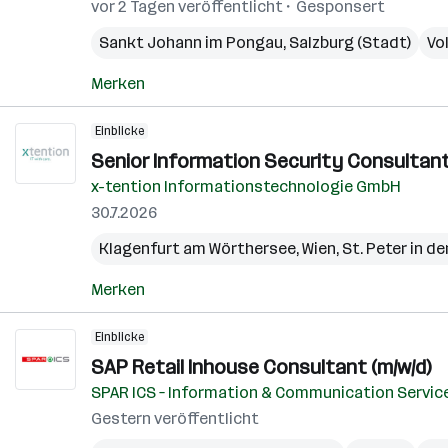
vor 2 Tagen veröffentlicht
Gesponsert
Sankt Johann im Pongau
,
Salzburg (Stadt)
Vol
Merken
Einblicke
Senior Information Security Consultant
x-tention Informationstechnologie GmbH
30.7.2026
Klagenfurt am Wörthersee
,
Wien
,
St. Peter in de
Merken
Einblicke
SAP Retail Inhouse Consultant (m/w/d)
SPAR ICS – Information & Communication Servic
Gestern veröffentlicht