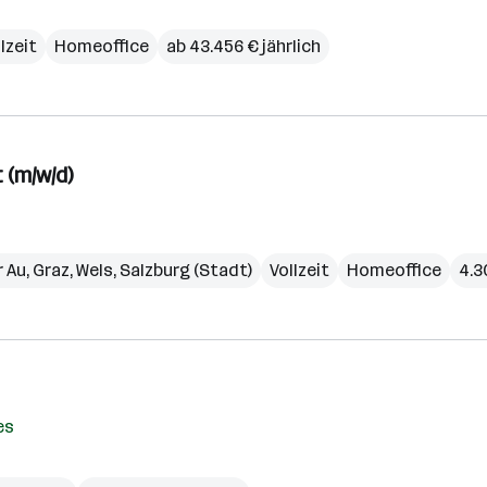
lzeit
Homeoffice
ab 43.456 € jährlich
 (m/w/d)
r Au
,
Graz
,
Wels
,
Salzburg (Stadt)
Vollzeit
Homeoffice
4.3
es