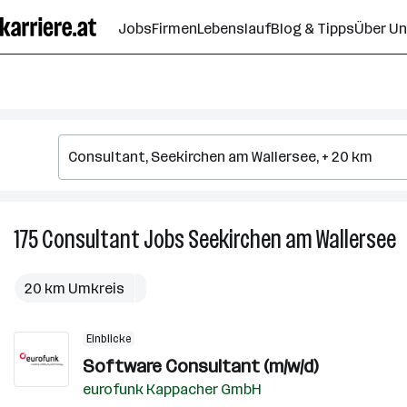
Zum
Jobs
Firmen
Lebenslauf
Blog & Tipps
Über U
Seiteninhalt
springen
175
Consultant
Jobs
Seekirchen am Wallersee
1
C
J
20 km Umkreis
in
S
Einblicke
a
Software Consultant (m/w/d)
W
eurofunk Kappacher GmbH