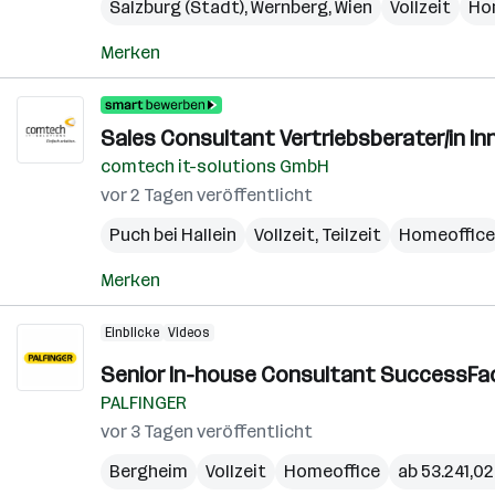
Salzburg (Stadt)
,
Wernberg
,
Wien
Vollzeit
Ho
Merken
Sales Consultant Vertriebsberater/in In
comtech it-solutions GmbH
vor 2 Tagen veröffentlicht
Puch bei Hallein
Vollzeit, Teilzeit
Homeoffice
Merken
Einblicke
Videos
Senior In-house Consultant SuccessFact
PALFINGER
vor 3 Tagen veröffentlicht
Bergheim
Vollzeit
Homeoffice
ab 53.241,02