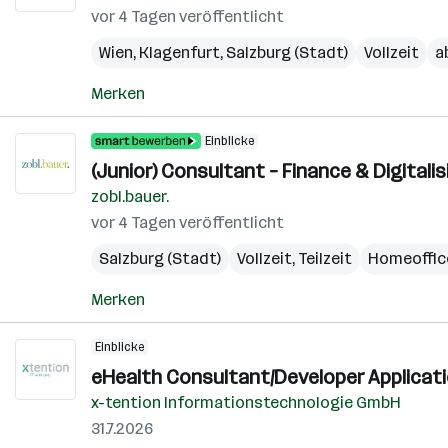
vor 4 Tagen veröffentlicht
Wien
,
Klagenfurt
,
Salzburg (Stadt)
Vollzeit
a
Merken
Einblicke
(Junior) Consultant – Finance & Digitalis
zobl.bauer.
vor 4 Tagen veröffentlicht
Salzburg (Stadt)
Vollzeit, Teilzeit
Homeoffic
Merken
Einblicke
eHealth Consultant/Developer Applicati
x-tention Informationstechnologie GmbH
31.7.2026