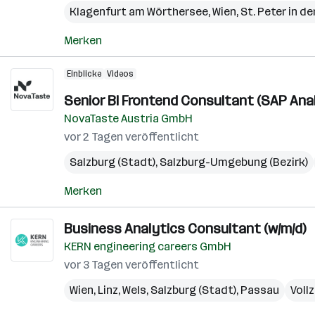
Klagenfurt am Wörthersee
,
Wien
,
St. Peter in de
Merken
Einblicke
Videos
Senior BI Frontend Consultant (SAP Anal
NovaTaste Austria GmbH
vor 2 Tagen veröffentlicht
Salzburg (Stadt)
,
Salzburg-Umgebung (Bezirk)
Merken
Business Analytics Consultant (w/m/d)
KERN engineering careers GmbH
vor 3 Tagen veröffentlicht
Wien
,
Linz
,
Wels
,
Salzburg (Stadt)
,
Passau
Vollz