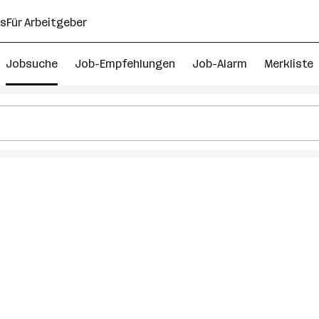
ns
Für Arbeitgeber
Jobsuche
Job-Empfehlungen
Job-Alarm
Merkliste
75
onsultant
obs
eekirchen
m
allersee