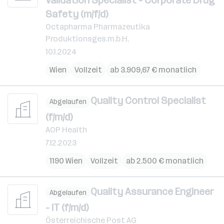
Validation Specialist - Corporate Drug
Safety (m/f/d)
Octapharma Pharmazeutika
Produktionsges.m.b.H.
10.1.2024
Wien
Vollzeit
ab 3.909,67 € monatlich
Quality Control Specialist
Abgelaufen
(f/m/d)
AOP Health
7.12.2023
1190 Wien
Vollzeit
ab 2.500 € monatlich
Quality Assurance Engineer
Abgelaufen
- IT (f/m/d)
Österreichische Post AG