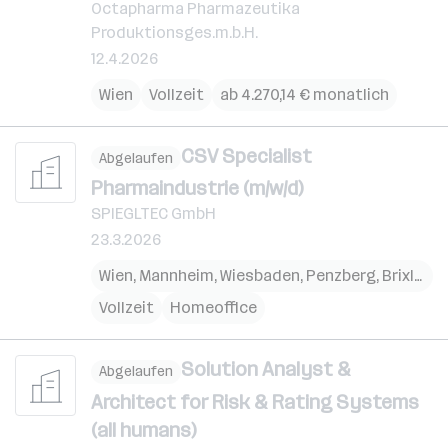
Octapharma Pharmazeutika
Produktionsges.m.b.H.
12.4.2026
Wien
Vollzeit
ab 4.270,14 € monatlich
CSV Specialist
Abgelaufen
Pharmaindustrie (m/w/d)
SPIEGLTEC GmbH
23.3.2026
Wien
,
Mannheim
,
Wiesbaden
,
Penzberg
,
Brixlegg
Vollzeit
Homeoffice
Solution Analyst &
Abgelaufen
Architect for Risk & Rating Systems
(all humans)