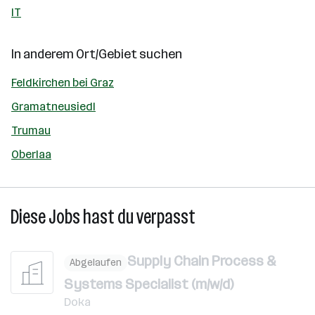
IT
In anderem Ort/Gebiet suchen
Feldkirchen bei Graz
Gramatneusiedl
Trumau
Oberlaa
Diese Jobs hast du verpasst
Supply Chain Process &
Abgelaufen
Systems Specialist (m/w/d)
Doka