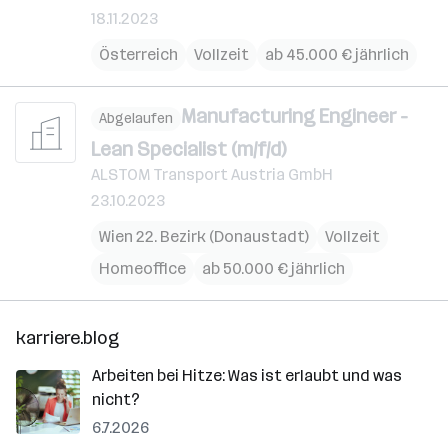
18.11.2023
Österreich
Vollzeit
ab 45.000 € jährlich
Manufacturing Engineer -
Abgelaufen
Lean Specialist (m/f/d)
ALSTOM Transport Austria GmbH
23.10.2023
Wien 22. Bezirk (Donaustadt)
Vollzeit
Homeoffice
ab 50.000 € jährlich
karriere.blog
Arbeiten bei Hitze: Was ist erlaubt und was
nicht?
6.7.2026