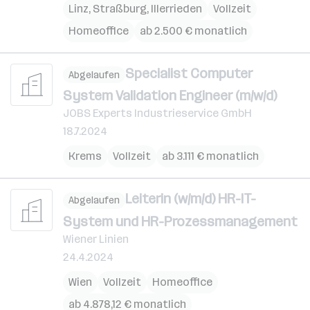
Linz
,
Straßburg
,
Illerrieden
Vollzeit
Homeoffice
ab 2.500 € monatlich
Specialist Computer
Abgelaufen
System Validation Engineer (m/w/d)
JOBS Experts Industrieservice GmbH
18.7.2024
Krems
Vollzeit
ab 3.111 € monatlich
Leiterin (w/m/d) HR-IT-
Abgelaufen
System und HR-Prozessmanagement
Wiener Linien
24.4.2024
Wien
Vollzeit
Homeoffice
ab 4.878,12 € monatlich