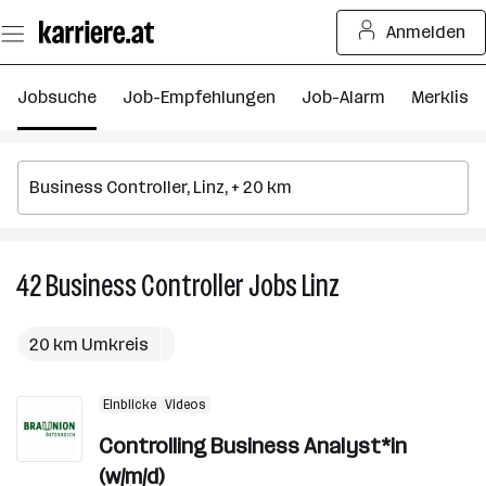
Zum
Anmelden
Seiteninhalt
springen
Jobsuche
Job-Empfehlungen
Job-Alarm
Merkliste
42
Business Controller
Jobs
Linz
42
Business
Controller
20 km Umkreis
Jobs
in
Einblicke
Videos
Linz
Controlling Business Analyst*in
(w/m/d)