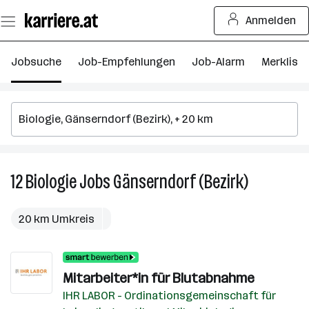
Zum
Anmelden
Seiteninhalt
springen
Jobsuche
Job-Empfehlungen
Job-Alarm
Merkliste
12
Biologie
Jobs
Gänserndorf (Bezirk)
12
Biologie
Jobs
20 km Umkreis
in
Gänserndor
(Bezirk)
Mitarbeiter*in für Blutabnahme
IHR LABOR - Ordinationsgemeinschaft für