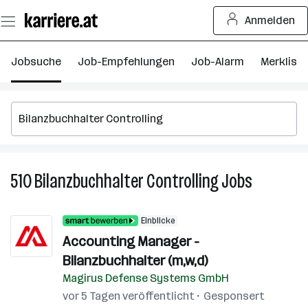
Zum
Anmelden
Seiteninhalt
springen
Jobsuche
Job-Empfehlungen
Job-Alarm
Merkliste
510
Bilanzbuchhalter Controlling
Jobs
510
Bilanzbuch
Controllin
Einblicke
Jobs
Accounting Manager -
Bilanzbuchhalter (m,w,d)
Magirus Defense Systems GmbH
vor 5 Tagen veröffentlicht
Gesponsert