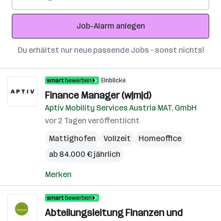
Mail-
Adresse
Job-Alarm anlegen
Du erhältst nur neue passende Jobs – sonst nichts!
Einblicke
Finance Manager (w|m|d)
Aptiv Mobility Services Austria MAT. GmbH
vor 2 Tagen veröffentlicht
Mattighofen
Vollzeit
Homeoffice
ab 84.000 € jährlich
Merken
Abteilungsleitung Finanzen und