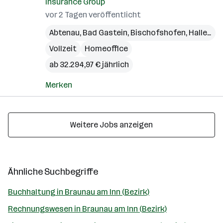
Insurance Group
vor 2 Tagen veröffentlicht
Abtenau
,
Bad Gastein
,
Bischofshofen
,
Hallein
,
M
Vollzeit
Homeoffice
ab 32.294,97 € jährlich
Merken
Weitere Jobs anzeigen
Ähnliche Suchbegriffe
Buchhaltung in Braunau am Inn (Bezirk)
Rechnungswesen in Braunau am Inn (Bezirk)