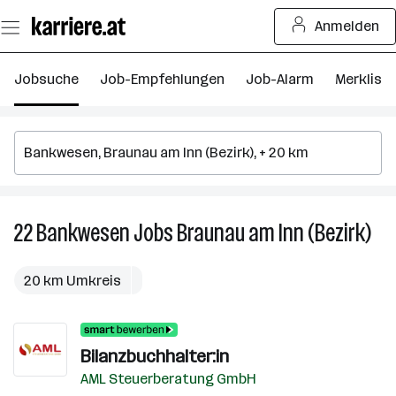
Zum
Anmelden
Seiteninhalt
springen
Jobsuche
Job-Empfehlungen
Job-Alarm
Merkliste
22
Bankwesen
Jobs
Braunau am Inn (Bezirk)
22
Ban
Job
20 km Umkreis
in
Bra
am
Bilanzbuchhalter:in
Inn
(Bez
AML Steuerberatung GmbH