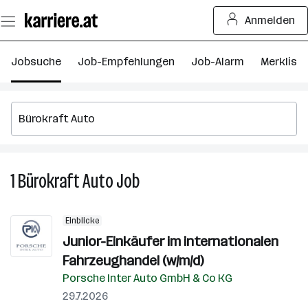
Zum
Anmelden
Seiteninhalt
springen
Jobsuche
Job-Empfehlungen
Job-Alarm
Merkliste
1
Bürokraft Auto
Job
1
Bürokraft
Auto
Einblicke
Job
Junior-Einkäufer im internationalen
Fahrzeughandel (w/m/d)
Porsche Inter Auto GmbH & Co KG
29.7.2026