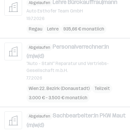
Lehre Bürokauffrau|mann
Abgelaufen
Auto Esthofer Team GmbH
19.7.2026
Regau
Lehre
935,66 € monatlich
Personalverrechner:in
Abgelaufen
(m/w/d)
"Auto - Stahl" Reparatur und Vertriebs-
Gesellschaft m.b.H.
7.7.2026
Wien 22. Bezirk (Donaustadt)
Teilzeit
3.000 € – 3.500 € monatlich
Sachbearbeiter:in PKW Maut
Abgelaufen
(m/w/d)