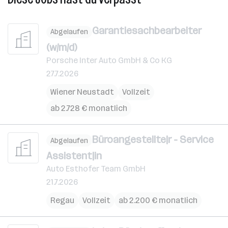
Garantiesachbearbeiter
Abgelaufen
(w/m/d)
Porsche Inter Auto GmbH & Co KG
27.7.2026
Wiener Neustadt
Vollzeit
ab 2.728 € monatlich
Büroangestellte|r - Service
Abgelaufen
Assistent|in
Auto Esthofer Team GmbH
21.7.2026
Regau
Vollzeit
ab 2.200 € monatlich