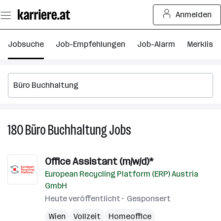
Zum
Anmelden
Seiteninhalt
springen
Jobsuche
Job-Empfehlungen
Job-Alarm
Merkliste
180
Büro Buchhaltung
Jobs
180
Büro
Buchhaltung
Office Assistant (m/w/d)*
Jobs
European Recycling Platform (ERP) Austria
GmbH
Heute veröffentlicht
Gesponsert
Wien
Vollzeit
Homeoffice