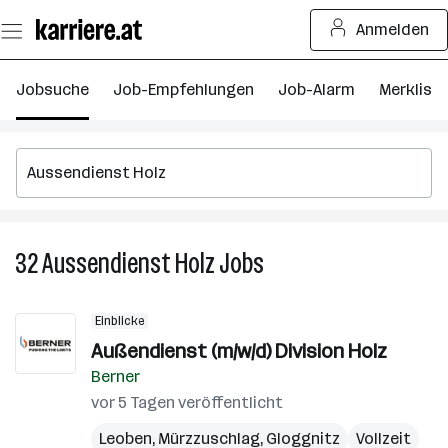
Zum
Anmelden
Seiteninhalt
springen
Jobsuche
Job-Empfehlungen
Job-Alarm
Merkliste
32
Aussendienst Holz
Jobs
32
Aussendienst
Holz
Einblicke
Jobs
Außendienst (m/w/d) Division Holz
Berner
vor 5 Tagen veröffentlicht
Leoben
,
Mürzzuschlag
,
Gloggnitz
Vollzeit