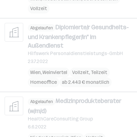
Vollzeit
Diplomierte/r Gesundheits-
Abgelaufen
und Krankenpfleger/in“ im
Außendienst
Hilfswerk Personaldienstleistungs-GmbH
23.7.2022
Wien
,
Weinviertel
Vollzeit, Teilzeit
Homeoffice
ab 2.443 € monatlich
Medizinprodukteberater
Abgelaufen
(w/m/d)
HealthCareConsulting Group
6.6.2022