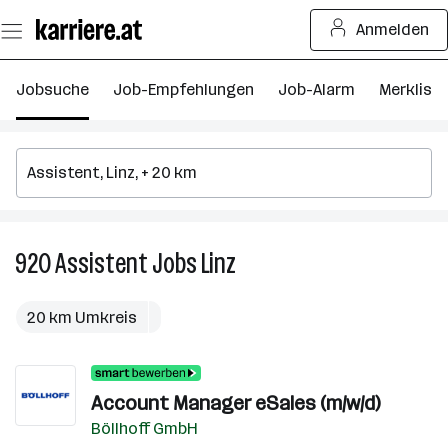
Zum
Anmelden
Seiteninhalt
springen
Jobsuche
Job-Empfehlungen
Job-Alarm
Merkliste
920
Assistent
Jobs
Linz
920
Assistent
Jobs
20 km Umkreis
in
Linz
Account Manager eSales (m/w/d)
Böllhoff GmbH