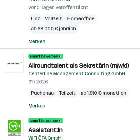
vor 5 Tagen veröffentlicht
Linz
Vollzeit
Homeoffice
ab 38.000 € jährlich
Merken
Allroundtalent als SekretärIn (m/w/d)
Centerline Management Consulting GmbH
31.7.2026
Puchenau
Teilzeit
ab 1.910 € monatlich
Merken
Assistent:in
WIFI ÖFA GmbH