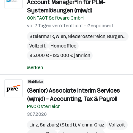
Account Manager*in für PLM-
Systemlösungen (m/w/d)
CONTACT Software GmbH
vor 7 Tagen veröffentlicht
Gesponsert
Steiermark
,
Wien
,
Niederösterreich
,
Burgenland
Vollzeit
Homeoffice
85.000 € – 135.000 € jährlich
Merken
Einblicke
(Senior) Associate Interim Services
(w/m/d) – Accounting, Tax & Payroll
PwC Österreich
30.7.2026
Linz
,
Salzburg (Stadt)
,
Vienna
,
Graz
Vollzeit