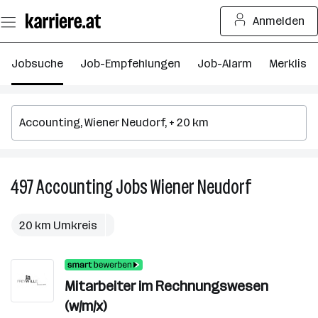
Zum
Anmelden
Seiteninhalt
springen
Jobsuche
Job-Empfehlungen
Job-Alarm
Merkliste
497
Accounting
Jobs
Wiener Neudorf
497
Accounting
Jobs
20 km Umkreis
in
Wiener
Neudorf
Mitarbeiter im Rechnungswesen
(w/m/x)