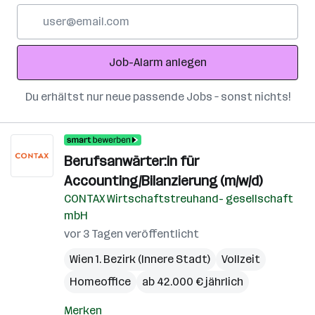
E-
Mail-
Adresse
Job-Alarm anlegen
Du erhältst nur neue passende Jobs – sonst nichts!
Berufsanwärter:in für
Accounting/Bilanzierung (m/w/d)
CONTAX Wirtschaftstreuhand- gesellschaft
mbH
vor 3 Tagen veröffentlicht
Wien 1. Bezirk (Innere Stadt)
Vollzeit
Homeoffice
ab 42.000 € jährlich
Merken