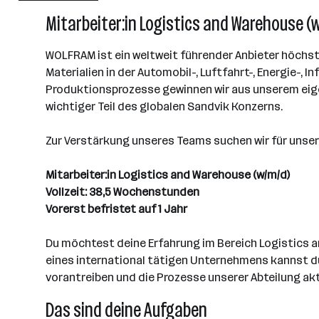
101 - 500 Mitarbeiter*innen
Mitarbeiter:in Logistics and Warehouse (
St. Martin im Sulmtal
WOLFRAM ist ein weltweit führender Anbieter höchst
Materialien in der Automobil-, Luftfahrt-, Energie-,
Produktionsprozesse gewinnen wir aus unserem eige
wichtiger Teil des globalen Sandvik Konzerns.
Zur Verstärkung unseres Teams suchen wir für unse
Mitarbeiter:in Logistics and Warehouse (w/m/d)
Vollzeit: 38,5 Wochenstunden
Vorerst befristet auf 1 Jahr
Du möchtest deine Erfahrung im Bereich Logistics an
eines international tätigen Unternehmens kannst d
vorantreiben und die Prozesse unserer Abteilung ak
Das sind deine Aufgaben