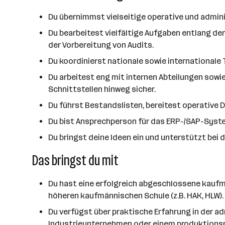
Du übernimmst vielseitige operative und admin
Du bearbeitest vielfältige Aufgaben entlang de
der Vorbereitung von Audits.
Du koordinierst nationale sowie internationale 
Du arbeitest eng mit internen Abteilungen sowi
Schnittstellen hinweg sicher.
Du führst Bestandslisten, bereitest operative 
Du bist Ansprechperson für das ERP-/SAP-Syste
Du bringst deine Ideen ein und unterstützt bei 
Das bringst du mit
Du hast eine erfolgreich abgeschlossene kaufmä
höheren kaufmännischen Schule (z.B. HAK, HLW).
Du verfügst über praktische Erfahrung in der a
Industrieunternehmen oder einem produktions