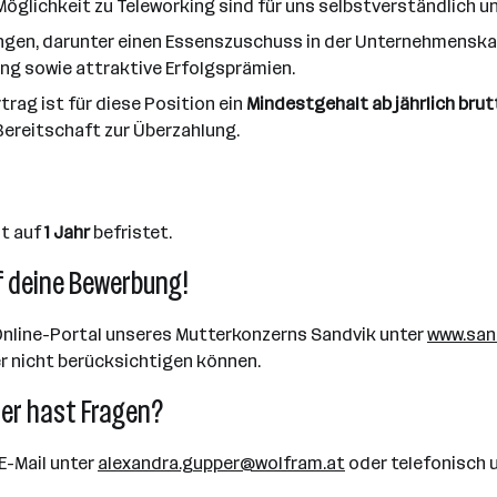
Möglichkeit zu Teleworking sind für uns selbstverständlich und 
eistungen, darunter einen Essenszuschuss in der Unternehmen
ung sowie attraktive Erfolgsprämien.
rag ist für diese Position ein
Mindestgehalt ab jährlich brutt
Bereitschaft zur Überzahlung.
st auf
1 Jahr
befristet.
f deine Bewerbung!
nline-Portal unseres Mutterkonzerns Sandvik unter
www.san
er nicht berücksichtigen können.
er hast Fragen?
E-Mail unter
alexandra.gupper@wolfram.at
oder telefonisch 