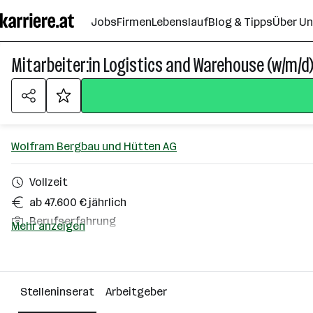
Zum
Jobs
Firmen
Lebenslauf
Blog & Tipps
Über U
Seiteninhalt
springen
Mitarbeiter:in Logistics and Warehouse (w/m/d
Wolfram Bergbau und Hütten AG
Vollzeit
ab 47.600 € jährlich
Berufserfahrung
Mehr anzeigen
Homeoffice möglich
St. Martin im Sulmtal
Stelleninserat
Arbeitgeber
Über das Unternehmen