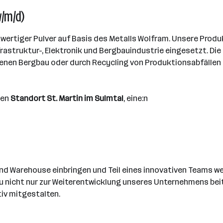
w/m/d)
wertiger Pulver auf Basis des Metalls Wolfram. Unsere Produ
 Infrastruktur-, Elektronik und Bergbauindustrie eingesetzt. D
nen Bergbau oder durch Recycling von Produktionsabfällen 
ren
Standort St. Martin im Sulmtal
, eine:n
d Warehouse einbringen und Teil eines innovativen Teams werd
u nicht nur zur Weiterentwicklung unseres Unternehmens bei
tiv mitgestalten.