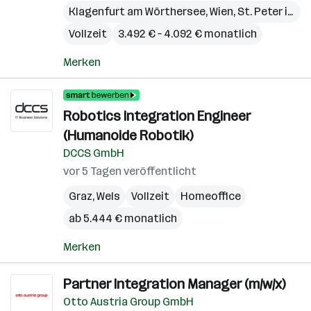
Klagenfurt am Wörthersee
,
Wien
,
St. Peter in der Au
Vollzeit
3.492 € – 4.092 € monatlich
Merken
Robotics Integration Engineer
(Humanoide Robotik)
DCCS GmbH
vor 5 Tagen veröffentlicht
Graz
,
Wels
Vollzeit
Homeoffice
ab 5.444 € monatlich
Merken
Partner Integration Manager (m/w/x)
Otto Austria Group GmbH