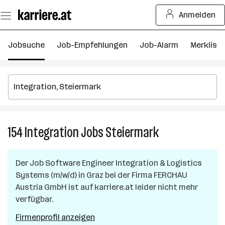
Zum
Anmelden
Seiteninhalt
springen
Jobsuche
Job-Empfehlungen
Job-Alarm
Merkliste
154
Integration
Jobs
Steiermark
154
Integration
Jobs
Der Job
Software Engineer Integration & Logistics
in
Systems (m/w/d)
in
Graz
bei der Firma
FERCHAU
Steiermark
Austria GmbH
ist auf karriere.at leider nicht mehr
verfügbar.
Firmenprofil anzeigen