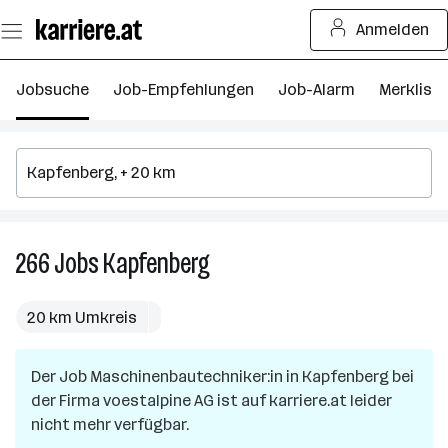
Zum
Anmelden
Seiteninhalt
springen
Jobsuche
Job-Empfehlungen
Job-Alarm
Merkliste
266
Jobs
Kapfenberg
266
Jobs
in
20 km Umkreis
Kapfenberg
Der Job
Maschinenbautechniker:in
in
Kapfenberg
bei
der Firma
voestalpine AG
ist auf karriere.at leider
nicht mehr verfügbar.