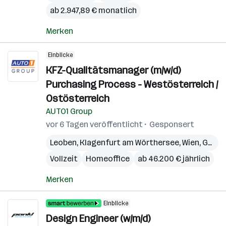
ab 2.947,89 € monatlich
Merken
Einblicke
KFZ-Qualitätsmanager (m/w/d)
Purchasing Process - Westösterreich /
Ostösterreich
AUTO1 Group
vor 6 Tagen veröffentlicht
Gesponsert
Leoben
,
Klagenfurt am Wörthersee
,
Wien
,
Graz
,
Vollzeit
Homeoffice
ab 46.200 € jährlich
Merken
Einblicke
Design Engineer (w/m/d)