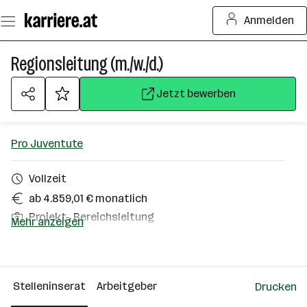
Zum
Anmelden
Seiteninhalt
springen
Regionsleitung (m./w./d.)
Jetzt bewerben
Pro Juventute
Vollzeit
ab 4.859,01 € monatlich
Projekt-, Bereichsleitung
Mehr anzeigen
Niederösterreich
Über das Unternehmen
Stelleninserat
Arbeitgeber
Drucken
101 - 500 Mitarbeiter*innen