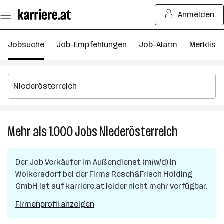
Zum
Anmelden
Seiteninhalt
springen
Jobsuche
Job-Empfehlungen
Job-Alarm
Merkliste
Mehr als 1.000
Jobs
Niederösterreich
Mehr
als
1.000
Der Job
Verkäufer im Außendienst (m/w/d)
in
Jobs
Wolkersdorf
bei der Firma
Resch&Frisch Holding
in
GmbH
ist auf karriere.at leider nicht mehr verfügbar.
Niederöster
Firmenprofil anzeigen