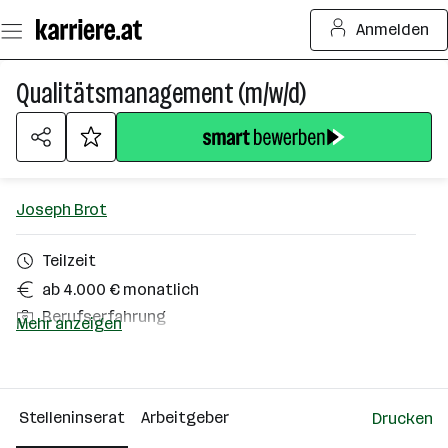
Zum
Anmelden
Seiteninhalt
springen
Qualitätsmanagement (m/w/d)
Joseph Brot
Teilzeit
ab 4.000 € monatlich
Berufserfahrung
Mehr anzeigen
Burgschleinitz
Über das Unternehmen
Stelleninserat
Arbeitgeber
Drucken
101 - 500 Mitarbeiter*innen