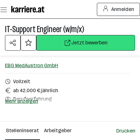
Zum
Anmelden
Seiteninhalt
springen
IT-Support Engineer (w/m/x)
Jetzt bewerben
EBG MedAustron GmbH
Vollzeit
ab 42.000 € jährlich
Berufserfahrung
Mehr anzeigen
Wiener Neustadt
Über das Unternehmen
Stelleninserat
Arbeitgeber
Drucken
101 - 500 Mitarbeiter*innen