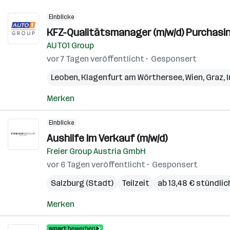
Einblicke
KFZ-Qualitätsmanager (m/w/d) Purchasin
AUTO1 Group
vor 7 Tagen veröffentlicht
Gesponsert
Leoben
,
Klagenfurt am Wörthersee
,
Wien
,
Graz
,
Merken
Einblicke
Aushilfe im Verkauf (m/w/d)
Freier Group Austria GmbH
vor 6 Tagen veröffentlicht
Gesponsert
Salzburg (Stadt)
Teilzeit
ab 13,48 € stündlic
Merken