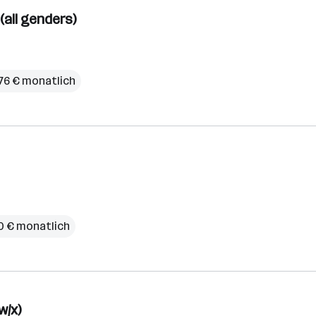
(all genders)
676 € monatlich
10 € monatlich
w/x)