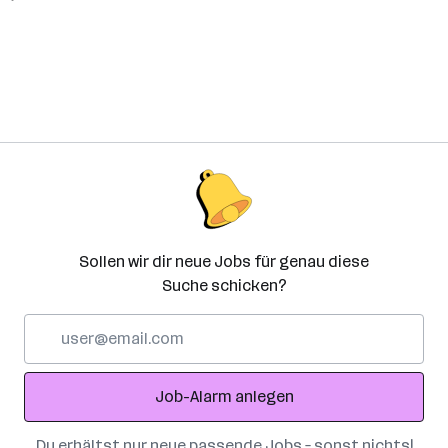
Sollen wir dir neue Jobs für genau diese
Suche schicken?
E-
Mail-
Adresse
Job-Alarm anlegen
Du erhältst nur neue passende Jobs – sonst nichts!