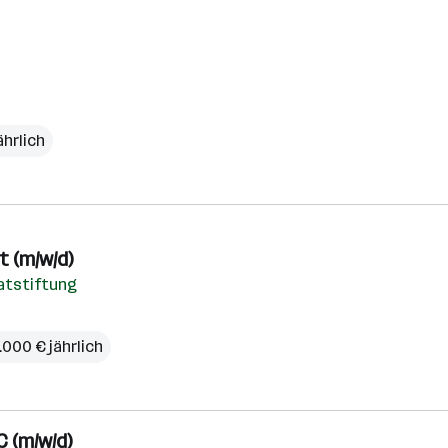
ährlich
 (m/w/d)
vatstiftung
.000 € jährlich
 (m/w/d)