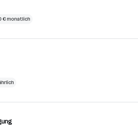
80 € monatlich
ährlich
rgung