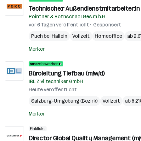
Technische:r Außendienstmitarbeiter:in 
Pointner & Rothschädl Ges.m.b.H.
vor 6 Tagen veröffentlicht
Gesponsert
Puch bei Hallein
Vollzeit
Homeoffice
ab 2.
Merken
Büroleitung Tiefbau (m/w/d)
IBL Ziviltechniker GmbH
Heute veröffentlicht
Salzburg-Umgebung (Bezirk)
Vollzeit
ab 5.2
Merken
Einblicke
Director Global Quality Management (m/