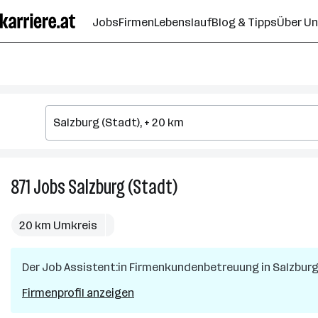
Zum
Jobs
Firmen
Lebenslauf
Blog & Tipps
Über U
Seiteninhalt
springen
871
Jobs
Salzburg (Stadt)
871
Jobs
in
20 km Umkreis
Salzburg
(Stadt)
Der Job
Assistent:in Firmenkundenbetreuung
in
Salzbur
Firmenprofil anzeigen