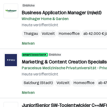
Einblicke
Business Application Manager (m/w/d)
Windhager Home & Garden
Heute veröffentlicht
Thalgau
Vollzeit
Homeoffice
ab 42.000 € j
Merken
Einblicke
Marketing & Content Creation Specialist
Paracelsus Medizinische Privatuniversität – Pri
Heute veröffentlicht
Salzburg (Stadt)
Vollzeit
Homeoffice
ab 47
Merken
Junior/Senior SW-Toolentwickler C++/MFC