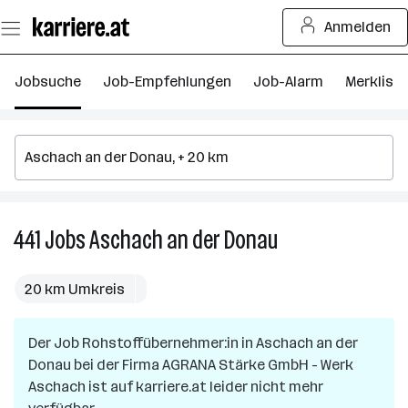
Zum
Anmelden
Seiteninhalt
springen
Jobsuche
Job-Empfehlungen
Job-Alarm
Merkliste
441
Jobs
Aschach an der Donau
441
Jobs
in
20 km Umkreis
Aschach
an
Der Job
Rohstoffübernehmer:in
in
Aschach an der
der
Donau
bei der Firma
AGRANA Stärke GmbH - Werk
Donau
Aschach
ist auf karriere.at leider nicht mehr