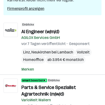
karriere.at leider nicht mehr verfügbar.
Firmenprofil anzeigen
Einblicke
AI Engineer (w/m/d)
AGILOX Services GmbH
vor 7 Tagen veröffentlicht
Gesponsert
Linz
,
Neukirchen bei Lambach
Vollzeit
Homeoffice
ab 3.954 € monatlich
Merken
Einblicke
Parts & Service Spezialist
Agrartechnik (m/w/d)
VarioWelt Wallern