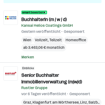
BuchhalterIn (m / w / d)
Kansai Helios Coatings GmbH
Gestern veröffentlicht
Gesponsert
Wien
Vollzeit, Teilzeit
Homeoffice
ab 3.463,06 € monatlich
Merken
Einblicke
Senior Buchhalter
Immobilienverwaltung (m/w/d)
Rustler Gruppe
vor 6 Tagen veröffentlicht
Gesponsert
Graz
,
Klagenfurt am Wörthersee
,
Linz
,
Salzburg
,