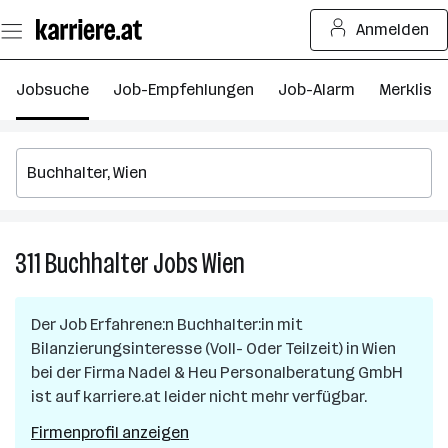
Zum
Anmelden
Seiteninhalt
springen
Jobsuche
Job-Empfehlungen
Job-Alarm
Merkliste
311
Buchhalter
Jobs
Wien
311
Buchhalter
Jobs
Der Job
Erfahrene:n Buchhalter:in mit
in
Bilanzierungsinteresse (Voll- Oder Teilzeit)
in
Wien
Wien
bei der Firma
Nadel & Heu Personalberatung GmbH
ist auf karriere.at leider nicht mehr verfügbar.
Firmenprofil anzeigen