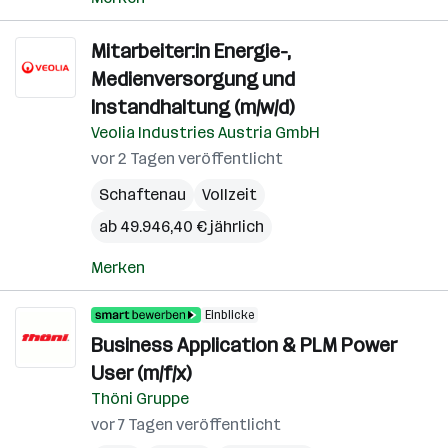
Mitarbeiter:in Energie-,
Medienversorgung und
Instandhaltung (m/w/d)
Veolia Industries Austria GmbH
vor 2 Tagen veröffentlicht
Schaftenau
Vollzeit
ab 49.946,40 € jährlich
Merken
Einblicke
Business Application & PLM Power
User (m/f/x)
Thöni Gruppe
vor 7 Tagen veröffentlicht