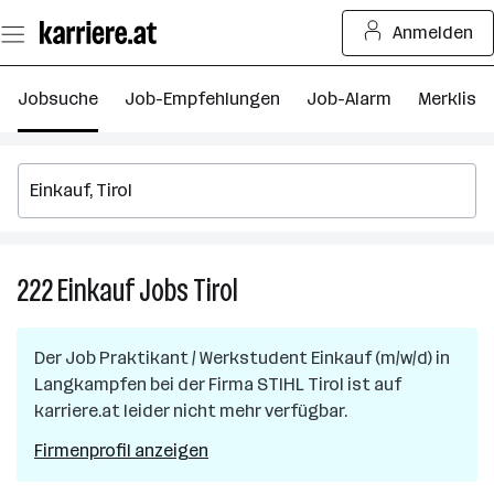
Zum
Anmelden
Seiteninhalt
springen
Jobsuche
Job-Empfehlungen
Job-Alarm
Merkliste
222
Einkauf
Jobs
Tirol
222
Einkauf
Jobs
Der Job
Praktikant / Werkstudent Einkauf (m/w/d)
in
in
Langkampfen
bei der Firma
STIHL Tirol
ist auf
Tirol
karriere.at leider nicht mehr verfügbar.
Firmenprofil anzeigen