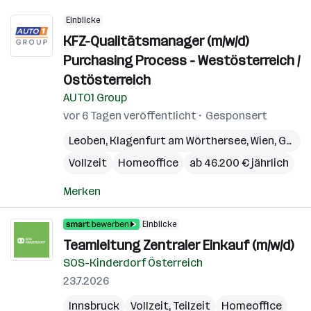
Einblicke
KFZ-Qualitätsmanager (m/w/d)
Purchasing Process - Westösterreich /
Ostösterreich
AUTO1 Group
vor 6 Tagen veröffentlicht
Gesponsert
Leoben
,
Klagenfurt am Wörthersee
,
Wien
,
Graz
,
Vollzeit
Homeoffice
ab 46.200 € jährlich
Merken
Einblicke
Teamleitung Zentraler Einkauf (m/w/d)
SOS-Kinderdorf Österreich
23.7.2026
Innsbruck
Vollzeit, Teilzeit
Homeoffice