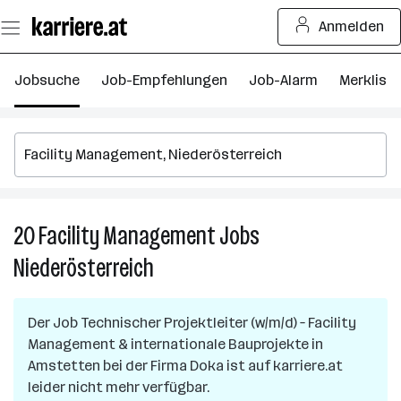
Zum
Anmelden
Seiteninhalt
springen
Jobsuche
Job-Empfehlungen
Job-Alarm
Merkliste
20
Facility Management
Jobs
2
Fa
Niederösterreich
M
J
in
Der Job
Technischer Projektleiter (w/m/d) – Facility
Ni
Management & internationale Bauprojekte
in
Amstetten
bei der Firma
Doka
ist auf karriere.at
leider nicht mehr verfügbar.