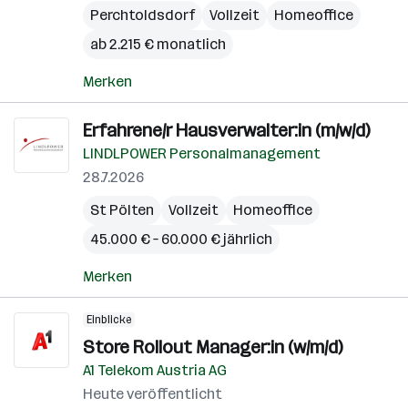
Perchtoldsdorf
Vollzeit
Homeoffice
ab 2.215 € monatlich
Merken
Erfahrene/r Hausverwalter:in (m/w/d)
LINDLPOWER Personalmanagement
28.7.2026
St Pölten
Vollzeit
Homeoffice
45.000 € – 60.000 € jährlich
Merken
Einblicke
Store Rollout Manager:in (w/m/d)
A1 Telekom Austria AG
Heute veröffentlicht