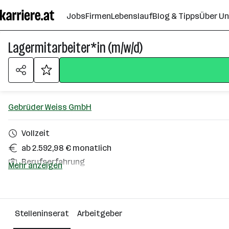
Zum
Jobs
Firmen
Lebenslauf
Blog & Tipps
Über U
Seiteninhalt
springen
Lagermitarbeiter*in (m/w/d)
Gebrüder Weiss GmbH
Vollzeit
ab 2.592,98 € monatlich
Berufserfahrung
Mehr anzeigen
Wels
Über das Unternehmen
Stelleninserat
Arbeitgeber
2501 - 10000 Mitarbeiter*innen