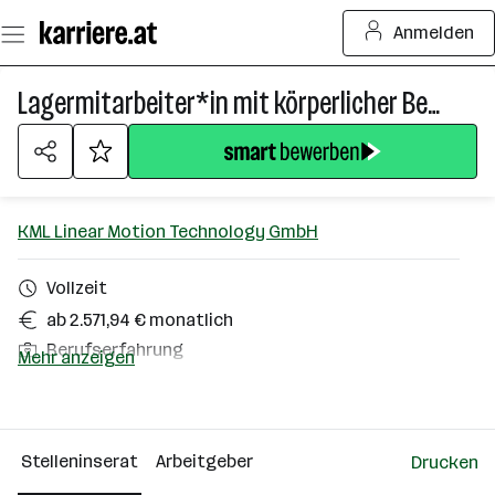
Zum
Anmelden
Seiteninhalt
springen
Lagermitarbeiter*in mit körperlicher Belastbarkeit
KML Linear Motion Technology GmbH
Vollzeit
ab 2.571,94 € monatlich
Berufserfahrung
Mehr anzeigen
Wien
Über das Unternehmen
Stelleninserat
Arbeitgeber
Drucken
101 - 500 Mitarbeiter*innen