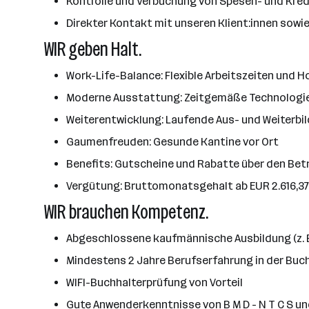
Kontrolle und Verbuchung von Spesen- und Kre
Direkter Kontakt mit unseren Klient:innen sow
WIR geben Halt.
Work-Life-Balance: Flexible Arbeitszeiten und 
Moderne Ausstattung: Zeitgemäße Technologie
Weiterentwicklung: Laufende Aus- und Weiterb
Gaumenfreuden: Gesunde Kantine vor Ort
Benefits: Gutscheine und Rabatte über den Bet
Vergütung: Bruttomonatsgehalt ab EUR 2.616,37 (
WIR brauchen Kompetenz.
Abgeschlossene kaufmännische Ausbildung (z. B
Mindestens 2 Jahre Berufserfahrung in der Buc
WIFI-Buchhalterprüfung von Vorteil
Gute Anwenderkenntnisse von B M D - N T C S un