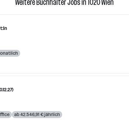
Weitere Buchhalter Jobs in 1020 Wien
t:in
onatlich
.12.27)
fice
ab 42.546,91 € jährlich