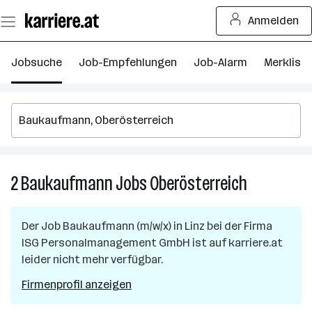
Zum
Anmelden
Seiteninhalt
springen
Jobsuche
Job-Empfehlungen
Job-Alarm
Merkliste
2
Baukaufmann
Jobs
Oberösterreich
2
Baukaufman
Jobs
Der Job
Baukaufmann (m/w/x)
in
Linz
bei der Firma
in
ISG Personalmanagement GmbH
ist auf karriere.at
Oberösterre
leider nicht mehr verfügbar.
Firmenprofil anzeigen