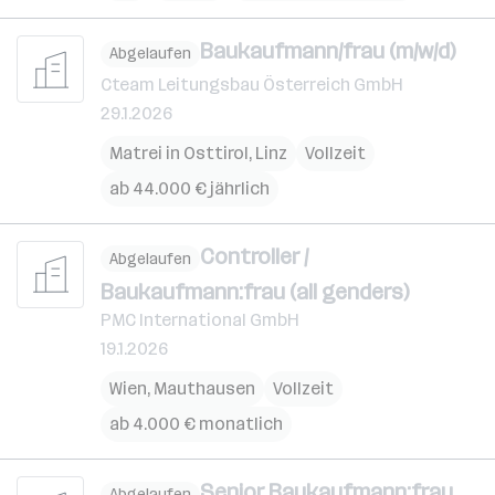
Baukaufmann/frau (m/w/d)
Abgelaufen
Cteam Leitungsbau Österreich GmbH
29.1.2026
Matrei in Osttirol
,
Linz
Vollzeit
ab 44.000 € jährlich
Controller /
Abgelaufen
Baukaufmann:frau (all genders)
PMC International GmbH
19.1.2026
Wien
,
Mauthausen
Vollzeit
ab 4.000 € monatlich
Senior Baukaufmann:frau
Abgelaufen