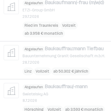
Baukaufmann/-frau (m/w/d)
Abgelaufen
ETZI-Group GmbH
29.7.2026
Ried im Traunkreis
Vollzeit
ab 3.958 € monatlich
Baukauffrau:mann Tiefbau
Abgelaufen
Bauunternehmung Granit Gesellschaft m.b.H.
28.7.2026
Linz
Vollzeit
ab 50.302 € jährlich
Baukauffrau/-mann
Abgelaufen
Swietelsky AG
8.7.2026
Hörsching
Vollzeit
ab 3.593 € monatlich