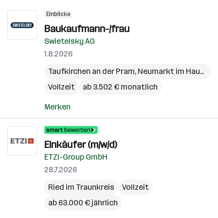
Einblicke
Baukaufmann-/frau
Swietelsky AG
1.8.2026
Taufkirchen an der Pram
,
Neumarkt im Hausruckkreis
Vollzeit
ab 3.502 € monatlich
Merken
Einkäufer (m/w/d)
ETZI-Group GmbH
28.7.2026
Ried im Traunkreis
Vollzeit
ab 63.000 € jährlich