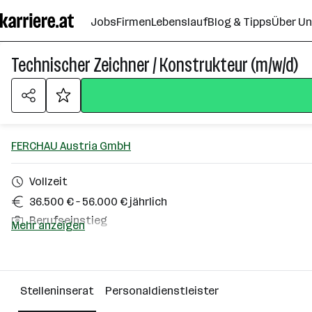
Zum
Jobs
Firmen
Lebenslauf
Blog & Tipps
Über U
Seiteninhalt
springen
Technischer Zeichner / Konstrukteur (m/w/d)
FERCHAU Austria GmbH
Vollzeit
36.500 € – 56.000 € jährlich
Berufseinstieg
Mehr anzeigen
Innsbruck
Über das Unternehmen
Stelleninserat
Personaldienstleister
Wien