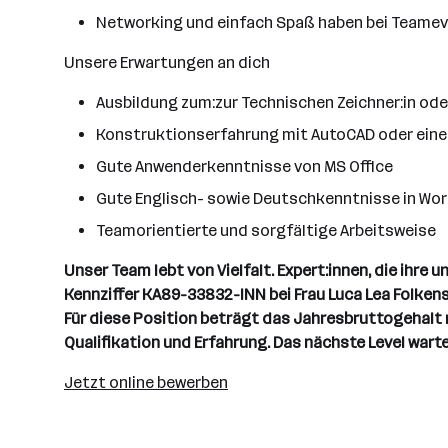
Networking und einfach Spaß haben bei Teame
Unsere Erwartungen an dich
Ausbildung zum:zur Technischen Zeichner:in od
Konstruktionserfahrung mit AutoCAD oder einem
Gute Anwenderkenntnisse von MS Office
Gute Englisch- sowie Deutschkenntnisse in Wor
Teamorientierte und sorgfältige Arbeitsweise
Unser Team lebt von Vielfalt. Expert:innen, die ihre
Kennziffer KA89-33832-INN bei Frau Luca Lea Folkens
Für diese Position beträgt das Jahresbruttogehalt 
Qualifikation und Erfahrung. Das nächste Level warte
Jetzt online bewerben