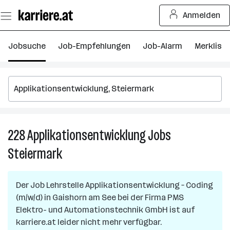
Zum
Anmelden
Seiteninhalt
springen
Jobsuche
Job-Empfehlungen
Job-Alarm
Merkliste
228
Applikationsentwicklung
Jobs
2
Ap
Steiermark
J
in
S
Der Job
Lehrstelle Applikationsentwicklung – Coding
(m/w/d)
in
Gaishorn am See
bei der Firma
PMS
Elektro- und Automationstechnik GmbH
ist auf
karriere.at leider nicht mehr verfügbar.