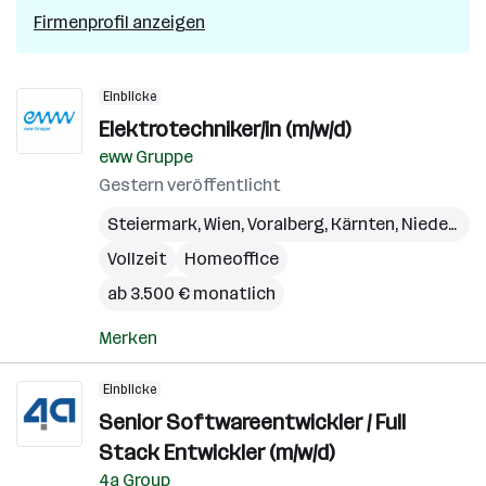
Firmenprofil anzeigen
Einblicke
Elektrotechniker/in (m/w/d)
eww Gruppe
Gestern veröffentlicht
Steiermark
,
Wien
,
Voralberg
,
Kärnten
,
Niederösterreich
Vollzeit
Homeoffice
ab 3.500 € monatlich
Merken
Einblicke
Senior Softwareentwickler / Full
Stack Entwickler (m/w/d)
4a Group