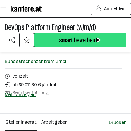
Zum
Anmelden
Seiteninhalt
springen
DevOps Platform Engineer (w/m/d)
Bundesrechenzentrum GmbH
Vollzeit
ab 69.011,60 € jährlich
Berufserfahrung
Mehr anzeigen
Homeoffice möglich
Wien
Stelleninserat
Arbeitgeber
Drucken
Über das Unternehmen