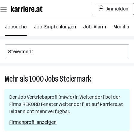
Zum
Anmelden
Seiteninhalt
springen
Jobsuche
Job-Empfehlungen
Job-Alarm
Merkliste
Mehr als 1.000
Jobs
Steiermark
Mehr
als
1.000
Der Job
Vertriebsprofi (m/w/d)
in
Weitendorf
bei der
Jobs
Firma
REKORD Fenster Weitendorf
ist auf karriere.at
in
leider nicht mehr verfügbar.
Steiermark
Firmenprofil anzeigen