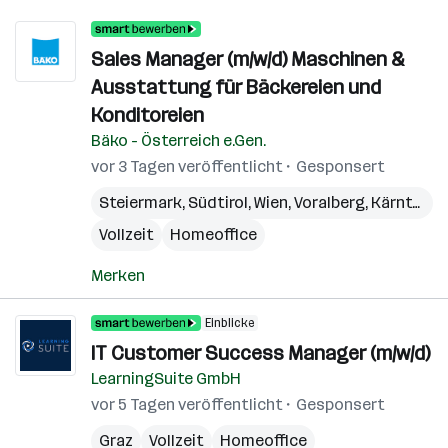
Sales Manager (m/w/d) Maschinen &
Ausstattung für Bäckereien und
Konditoreien
Bäko - Österreich e.Gen.
vor 3 Tagen veröffentlicht
Gesponsert
Steiermark
,
Südtirol
,
Wien
,
Voralberg
,
Kärnten
,
N
Vollzeit
Homeoffice
Merken
Einblicke
IT Customer Success Manager (m/w/d)
LearningSuite GmbH
vor 5 Tagen veröffentlicht
Gesponsert
Graz
Vollzeit
Homeoffice