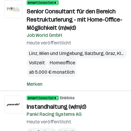
Senior Consultant für den Bereich
Restrukturierung - mit Home-Office-
Möglichkeit (m/w/d)
Job World GmbH
Heute veröffentlicht
Linz
,
Wien und Umgebung
,
Salzburg
,
Graz
,
Klagenfurt
Vollzeit
Homeoffice
ab 5.000 € monatlich
Merken
Einblicke
Instandhaltung (w/m/d)
Pankl Racing Systems AG
Heute veröffentlicht