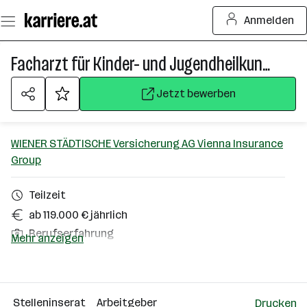
Zum
Anmelden
Seiteninhalt
springen
Facharzt für Kinder- und Jugendheilkunde (w|m|d)
Jetzt bewerben
WIENER STÄDTISCHE Versicherung AG Vienna Insurance
Group
Teilzeit
ab 119.000 € jährlich
Berufserfahrung
Mehr anzeigen
Wien
Über das Unternehmen
Stelleninserat
Arbeitgeber
Drucken