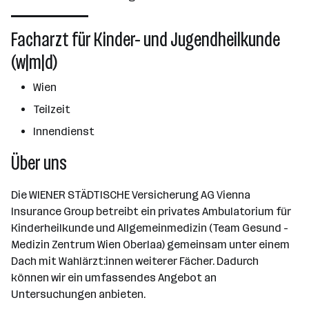
2501 - 10000 Mitarbeiter*innen
Wien
Facharzt für Kinder- und Jugendheilkunde
(w|m|d)
Wien
Teilzeit
Innendienst
Über uns
Die WIENER STÄDTISCHE Versicherung AG Vienna
Insurance Group betreibt ein privates Ambulatorium für
Kinderheilkunde und Allgemeinmedizin (Team Gesund -
Medizin Zentrum Wien Oberlaa) gemeinsam unter einem
Dach mit Wahlärzt:innen weiterer Fächer. Dadurch
können wir ein umfassendes Angebot an
Untersuchungen anbieten.