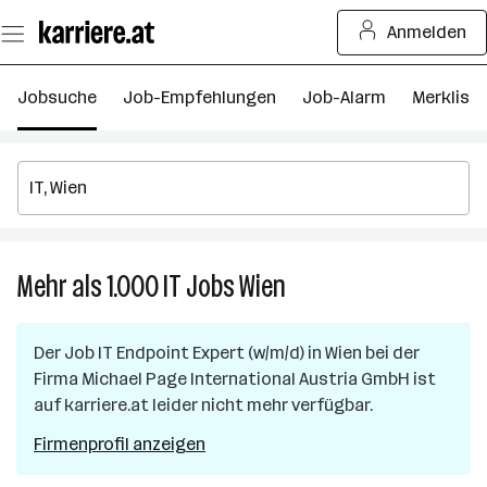
Zum
Anmelden
Seiteninhalt
springen
Jobsuche
Job-Empfehlungen
Job-Alarm
Merkliste
Mehr als 1.000
IT
Jobs
Wien
Mehr
als
1.000
Der Job
IT Endpoint Expert (w/m/d)
in
Wien
bei der
IT
Firma
Michael Page International Austria GmbH
ist
Jobs
auf karriere.at leider nicht mehr verfügbar.
in
Wien
Firmenprofil anzeigen