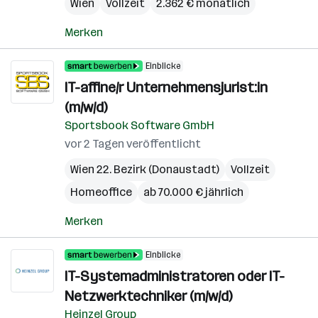
Wien
Vollzeit
2.362 € monatlich
Merken
Einblicke
IT-affine/r Unternehmensjurist:in
(m/w/d)
Sportsbook Software GmbH
vor 2 Tagen veröffentlicht
Wien 22. Bezirk (Donaustadt)
Vollzeit
Homeoffice
ab 70.000 € jährlich
Merken
Einblicke
IT-Systemadministratoren oder IT-
Netzwerktechniker (m/w/d)
Heinzel Group