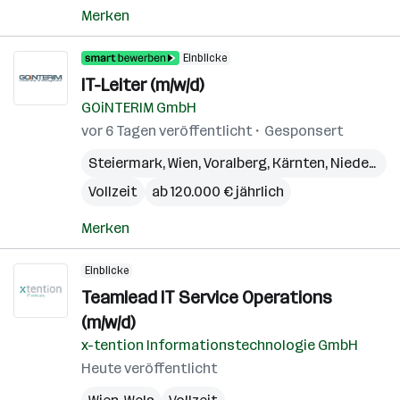
Merken
Einblicke
IT-Leiter (m/w/d)
GOiNTERIM GmbH
vor 6 Tagen veröffentlicht
Gesponsert
Steiermark
,
Wien
,
Voralberg
,
Kärnten
,
Niederösterreich
Vollzeit
ab 120.000 € jährlich
Merken
Einblicke
Teamlead IT Service Operations
(m/w/d)
x-tention Informationstechnologie GmbH
Heute veröffentlicht