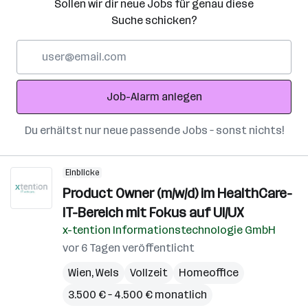
Sollen wir dir neue Jobs für genau diese
Suche schicken?
E-
Mail-
Adresse
Job-Alarm anlegen
Du erhältst nur neue passende Jobs – sonst nichts!
Einblicke
Product Owner (m/w/d) im HealthCare-
IT-Bereich mit Fokus auf UI/UX
x-tention Informationstechnologie GmbH
vor 6 Tagen veröffentlicht
Wien
,
Wels
Vollzeit
Homeoffice
3.500 € – 4.500 € monatlich