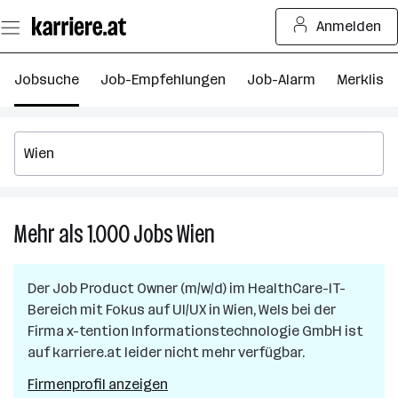
Zum
Anmelden
Seiteninhalt
springen
Jobsuche
Job-Empfehlungen
Job-Alarm
Merkliste
Mehr als 1.000
Jobs
Wien
Mehr
als
1.000
Der Job
Product Owner (m/w/d) im HealthCare-IT-
Jobs
Bereich mit Fokus auf UI/UX
in
Wien, Wels
bei der
in
Firma
x-tention Informationstechnologie GmbH
ist
Wien
auf karriere.at leider nicht mehr verfügbar.
Firmenprofil anzeigen