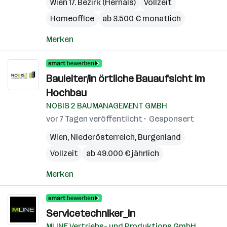
Wien 17. Bezirk (Hernals)
Vollzeit
Homeoffice
ab 3.500 € monatlich
Merken
Bauleiter/in örtliche Bauaufsicht im
Hochbau
NOBIS 2 BAUMANAGEMENT GMBH
vor 7 Tagen veröffentlicht
Gesponsert
Wien
,
Niederösterreich
,
Burgenland
Vollzeit
ab 49.000 € jährlich
Merken
Servicetechniker_in
MLINE Vertriebs- und Produktions GmbH