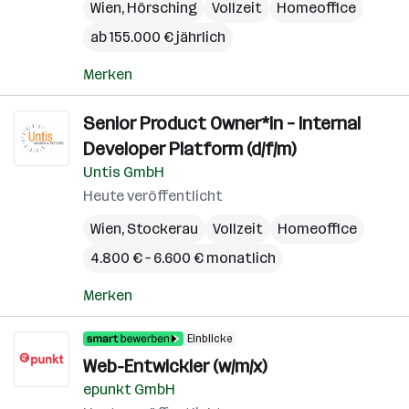
Wien
,
Hörsching
Vollzeit
Homeoffice
ab 155.000 € jährlich
Merken
Senior Product Owner*in – Internal
Developer Platform (d/f/m)
Untis GmbH
Heute veröffentlicht
Wien
,
Stockerau
Vollzeit
Homeoffice
4.800 € – 6.600 € monatlich
Merken
Einblicke
Web-Entwickler (w/m/x)
epunkt GmbH