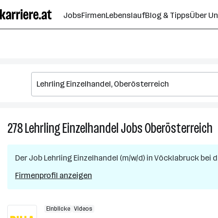
Zum
Jobs
Firmen
Lebenslauf
Blog & Tipps
Über U
Seiteninhalt
springen
278
Lehrling Einzelhandel
Jobs
Oberösterreich
2
L
E
Der Job
Lehrling Einzelhandel (m/w/d)
in
Vöcklabruck
bei d
J
i
Firmenprofil anzeigen
O
Einblicke
Videos