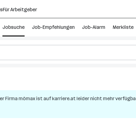
ns
Für Arbeitgeber
Jobsuche
Job-Empfehlungen
Job-Alarm
Merkliste
78
ehrling
inzelhandel
er Firma
mömax
ist auf karriere.at leider nicht mehr verfügbar
obs
n
berösterreich