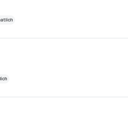
atlich
lich