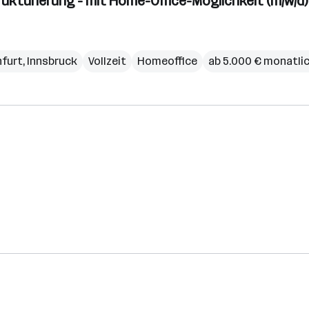
ukturierung - mit Home-Office-Möglichkeit (m/w/d)
nfurt
,
Innsbruck
Vollzeit
Homeoffice
ab 5.000 € monatli