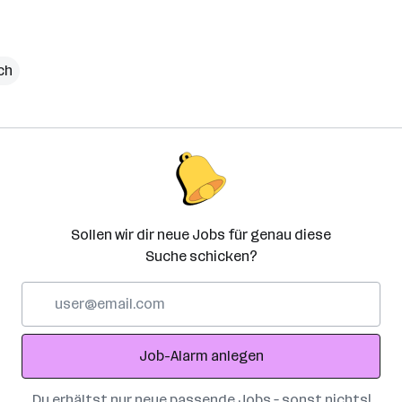
ch
Sollen wir dir neue Jobs für genau diese
Suche schicken?
E-
Mail-
Adresse
Job-Alarm anlegen
Du erhältst nur neue passende Jobs – sonst nichts!