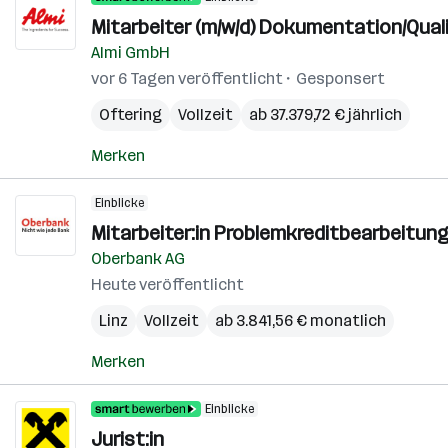
Mitarbeiter (m/w/d) Dokumentation/Qual
Almi GmbH
vor 6 Tagen veröffentlicht
Gesponsert
Oftering
Vollzeit
ab 37.379,72 € jährlich
Merken
Einblicke
Mitarbeiter:in Problemkreditbearbeitung
Oberbank AG
Heute veröffentlicht
Linz
Vollzeit
ab 3.841,56 € monatlich
Merken
Einblicke
Jurist:in