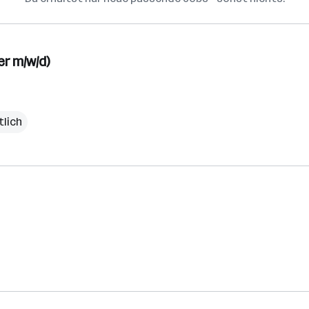
er m/w/d)
tlich