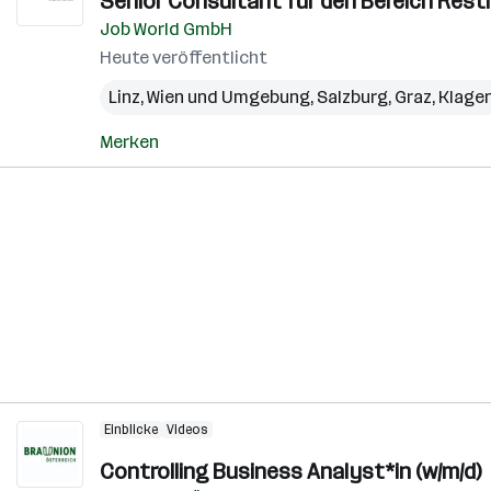
Senior Consultant für den Bereich Restr
Job World GmbH
Heute veröffentlicht
Linz
,
Wien und Umgebung
,
Salzburg
,
Graz
,
Klage
Merken
Einblicke
Videos
Controlling Business Analyst*in (w/m/d)