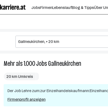
Zum
Jobs
Firmen
Lebenslauf
Blog & Tipps
Über U
Seiteninhalt
springen
Mehr als 1.000
Jobs
Gallneukirchen
Mehr
als
1.000
20 km Umkreis
Jobs
in
Der Job
Lehre zum:zur Einzelhandelskaufmann:Einzelhan
Gallneukirchen
Firmenprofil anzeigen