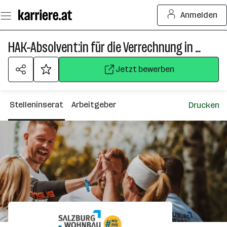
Zum
Anmelden
Seiteninhalt
springen
HAK-Absolvent:in für die Verrechnung in der Hausverwaltung (m/w/d)
Jetzt bewerben
Stelleninserat
Arbeitgeber
Drucken