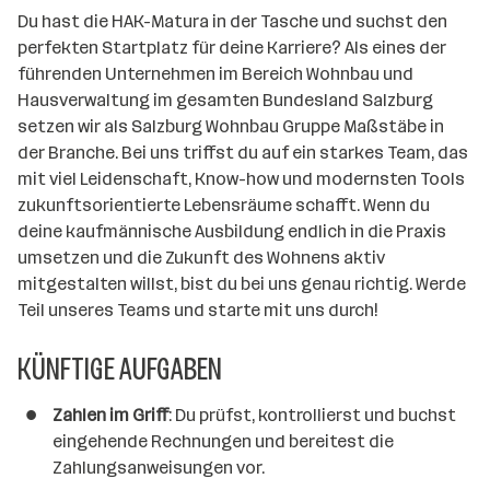
n
Du hast die HAK-Matura in der Tasche und suchst den
n
perfekten Startplatz für deine Karriere? Als eines der
e
führenden Unternehmen im Bereich Wohnbau und
n
Hausverwaltung im gesamten Bundesland Salzburg
a
setzen wir als Salzburg Wohnbau Gruppe Maßstäbe in
n
der Branche. Bei uns triffst du auf ein starkes Team, das
z
mit viel Leidenschaft, Know-how und modernsten Tools
a
zukunftsorientierte Lebensräume schafft. Wenn du
h
deine kaufmännische Ausbildung endlich in die Praxis
l
umsetzen und die Zukunft des Wohnens aktiv
mitgestalten willst, bist du bei uns genau richtig. Werde
Teil unseres Teams und starte mit uns durch!
KÜNFTIGE AUFGABEN
Zahlen im Griff
: Du prüfst, kontrollierst und buchst
eingehende Rechnungen und bereitest die
Zahlungsanweisungen vor.