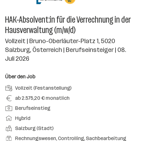
HAK-Absolvent:in für die Verrechnung in der
Hausverwaltung (m/w/d)
Vollzeit | Bruno-Oberläuter-Platz 1, 5020
Salzburg, Österreich | Berufseinsteiger | 08.
Juli 2026
Über den Job
A
Vollzeit (Festanstellung)
n
G
ab 2.575,20 € monatlich
s
e
P
Berufseinstieg
t
h
o
e
A
Hybrid
a
s
l
r
l
D
Salzburg (Stadt)
i
l
b
t
i
t
B
Rechnungswesen, Controlling, Sachbearbeitung
u
e