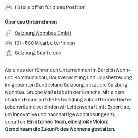
e
i
e
n
i
O
1 Stelle offen für diese Position
n
o
r
g
t
f
s
n
u
s
s
f
Über das Unternehmen
t
s
f
a
m
e
o
A
Salzburg Wohnbau GmbH
e
s
r
o
n
r
r
b
f
M
101 - 500 Mitarbeiter*innen
t
d
e
t
b
e
e
i
e
S
S
Salzburg, Saalfelden
e
n
l
t
l
t
t
i
e
d
a
l
e
a
t
Als eines der führenden Unternehmen im Bereich Wohn-
e
r
l
n
g
und Kommunalbau, Hausverwaltung und Hausbetreuung
r
b
l
d
e
im gesamten Bundesland Salzburg, setzt die Salzburg
e
e
o
b
Wohnbau Gruppe Maßstäbe in der Branche. Mit einem
i
n
r
e
starken Fokus auf die Entwicklung zukunftsorientierter
t
t
r
Lebensräume verbinden wir Leidenschaft mit Expertise,
e
e
um innovative und nachhaltige Wohnlösungen zu
r
schaffen.
Ein starkes Team, eine große Vision:
*
Gemeinsam die Zukunft des Wohnens gestalten.
i