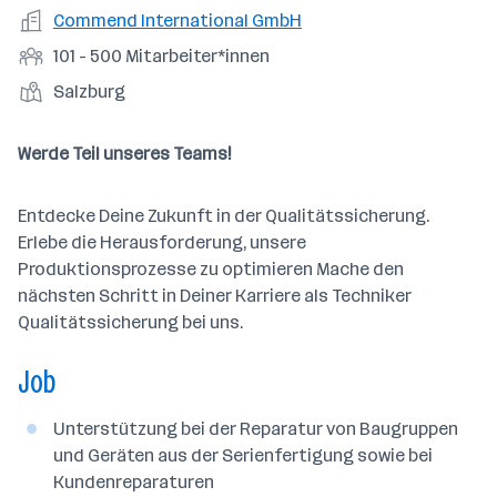
a
m
e
o
A
Commend International GmbH
e
s
r
o
n
r
r
b
f
M
101 - 500 Mitarbeiter*innen
t
d
e
t
b
e
e
i
e
S
S
Salzburg
e
n
l
t
l
t
t
i
e
d
a
l
e
a
t
Werde Teil unseres Teams!
e
r
l
n
g
r
b
l
d
e
e
Entdecke Deine Zukunft in der Qualitätssicherung.
e
o
b
i
Erlebe die Herausforderung, unsere
n
r
e
t
Produktionsprozesse zu optimieren Mache den
t
r
e
nächsten Schritt in Deiner Karriere als Techniker
e
r
Qualitätssicherung bei uns.
*
Job
i
n
n
Unterstützung bei der Reparatur von Baugruppen
e
und Geräten aus der Serienfertigung sowie bei
n
Kundenreparaturen