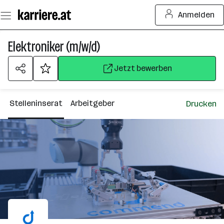
Zum
Anmelden
Seiteninhalt
springen
Elektroniker (m/w/d)
Jetzt bewerben
Stelleninserat
Arbeitgeber
Drucken