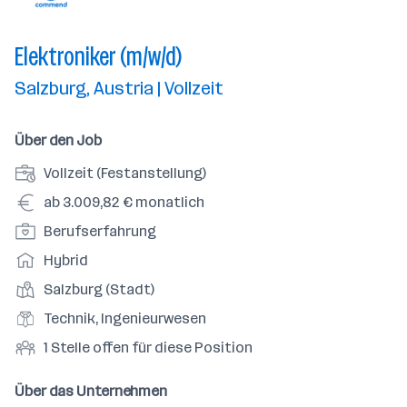
Elektroniker (m/w/d)
Salzburg, Austria | Vollzeit
Über den Job
A
Vollzeit (Festanstellung)
n
G
ab 3.009,82 € monatlich
s
e
P
Berufserfahrung
t
h
o
e
A
Hybrid
a
s
l
r
l
D
Salzburg (Stadt)
i
l
b
t
i
t
B
Technik, Ingenieurwesen
u
e
e
i
e
n
i
O
1 Stelle offen für diese Position
n
o
r
g
t
f
s
n
u
s
s
f
Über das Unternehmen
t
s
f