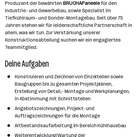
d
e
Produzent der bewährten
BRUCHAPaneele
für den
e
e
o
b
Industrie- und Gewerbebau, sowie Spezialist im
i
n
r
e
Tiefkühlraum- und Sonder-Montagebau. Seit über 75
t
t
r
Jahren stehen wir für leidenschaftliche Partnerschaft in
e
e
allem, was wir tun. Zur Verstärkung unserer
r
Konstruktionsabteilung suchen wir ein engagiertes
*
Teammitglied.
i
n
Deine Aufgaben
n
e
Konstruieren und Zeichnen von Einzelteilen sowie
n
Baugruppen bis zu gesamten Projektplänen,
a
Erstellung von Detail,- Montage und Werkplanungen,
n
in Abstimmung mit Schnittstellen
z
a
Angebotszeichnungen, Projekt- und
h
Auftragszeichnungen für die Montage
l
Altbestandsaufarbeitung im Bereich Kühlhausbau
Weiterentwicklung/Wartung der