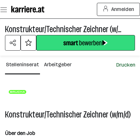
Zum
Anmelden
Seiteninhalt
springen
Konstrukteur/Technischer Zeichner (w/m/d)
Stelleninserat
Arbeitgeber
Drucken
Konstrukteur/Technischer Zeichner (w/m/d)
Über den Job