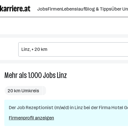
Zum
Jobs
Firmen
Lebenslauf
Blog & Tipps
Über U
Seiteninhalt
springen
Mehr als 1.000
Jobs
Linz
Mehr
als
1.000
20 km Umkreis
Jobs
in
Der Job
Rezeptionist (m/w/d)
Linz
in
Linz
bei der Firma
Hotel G
Firmenprofil anzeigen