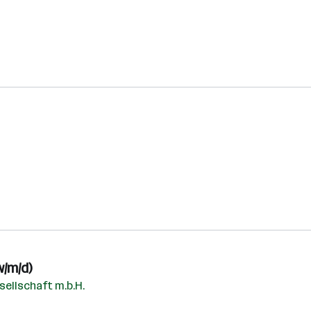
w/m/d)
ellschaft m.b.H.