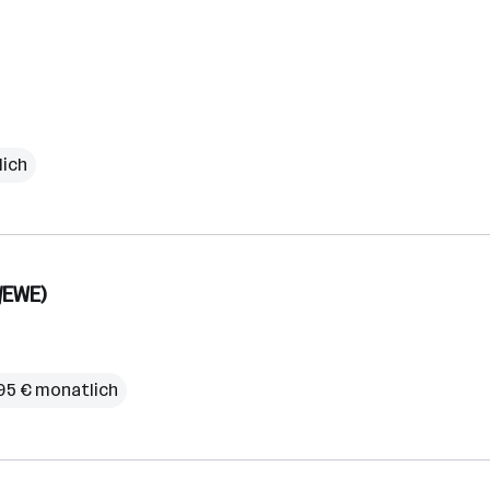
lich
/EWE)
95 € monatlich