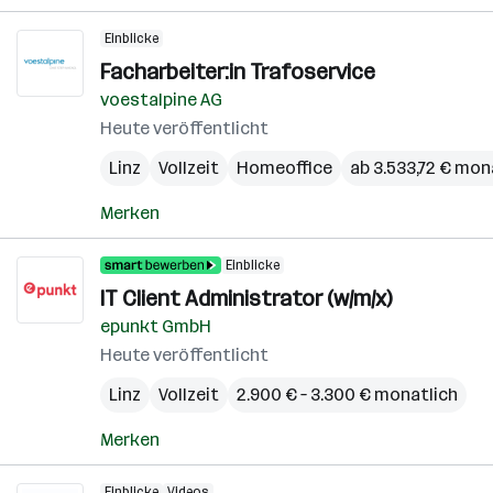
Einblicke
Facharbeiter:in Trafoservice
voestalpine AG
Heute veröffentlicht
Linz
Vollzeit
Homeoffice
ab 3.533,72 € mon
Merken
Einblicke
IT Client Administrator (w/m/x)
epunkt GmbH
Heute veröffentlicht
Linz
Vollzeit
2.900 € – 3.300 € monatlich
Merken
Einblicke
Videos