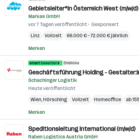
Gebietsleiter*in Österreich West (m/w/d)
Markas GmbH
vor 7 Tagen veröffentlicht
Gesponsert
Linz
Vollzeit
66.000 € – 72.000 € jährlich
Merken
Einblicke
Geschäftsführung Holding - Gestalter:i
Schachinger Logistik
Heute veröffentlicht
Wien
,
Hörsching
Vollzeit
Homeoffice
ab 15
Merken
Speditionsleitung International (m/w/d)
Raben Logistics Austria GmbH