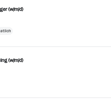
er (w/m/d)
atlich
ng (w/m/d)