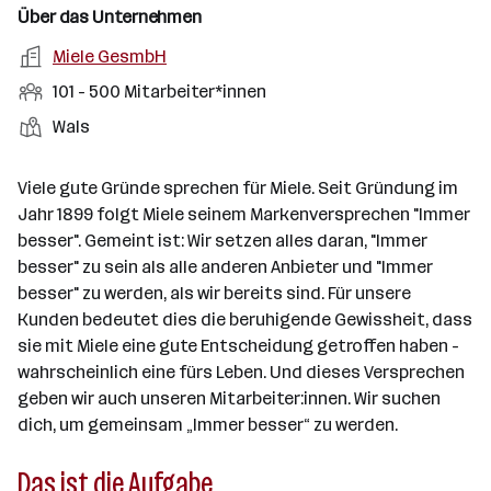
n
u
s
s
f
Über das Unternehmen
t
s
f
a
m
e
o
A
Miele GesmbH
e
s
r
o
n
r
r
b
f
M
101 - 500 Mitarbeiter*innen
t
d
e
t
b
e
e
i
e
S
S
Wals
e
n
l
t
l
t
t
i
e
d
a
l
e
a
t
Viele gute Gründe sprechen für Miele. Seit Gründung im
e
r
l
n
g
Jahr 1899 folgt Miele seinem Markenversprechen "Immer
r
b
l
d
e
besser". Gemeint ist: Wir setzen alles daran, "Immer
e
e
o
b
besser" zu sein als alle anderen Anbieter und "Immer
i
n
r
e
besser" zu werden, als wir bereits sind. Für unsere
t
t
r
Kunden bedeutet dies die beruhigende Gewissheit, dass
e
e
sie mit Miele eine gute Entscheidung getroffen haben -
r
wahrscheinlich eine fürs Leben. Und dieses Versprechen
*
geben wir auch unseren Mitarbeiter:innen. Wir suchen
i
dich, um gemeinsam „Immer besser“ zu werden.
n
n
Das ist die Aufgabe
e