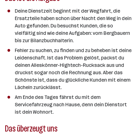
n
Deine Dienstzeit beginnt mit der Wegfahrt, die
a
Ersatzteile haben schon über Nacht den Weg in dein
n
Auto gefunden. Du besuchst Kunden, die so
z
vielfältig sind wie deine Aufgaben: vom Bergbauern
a
bis zur Bilanzbuchhalterin.
h
l
Fehler zu suchen, zu finden und zu beheben ist deine
Leidenschaft. Ist das Problem gelöst, packst du
deinen Alleskönner-Hightech-Rucksack aus und
druckst sogar noch die Rechnung aus. Aber das
Schönste ist, dass du glückliche Kunden mit einem
Lächeln zurücklässt.
Am Ende des Tages fährst du mit dem
Servicefahrzeug nach Hause, denn dein Dienstort
ist dein Wohnort.
Das überzeugt uns