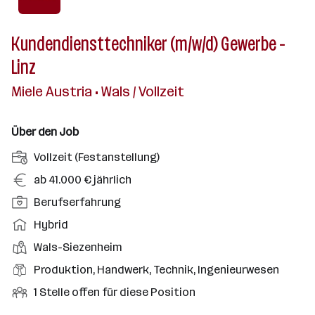
Kundendiensttechniker (m/w/d) Gewerbe -
Linz
Miele Austria • Wals / Vollzeit
Über den Job
A
Vollzeit (Festanstellung)
n
G
ab 41.000 € jährlich
s
e
P
Berufserfahrung
t
h
o
e
A
Hybrid
a
s
l
r
l
D
Wals-Siezenheim
i
l
b
t
i
t
B
Produktion, Handwerk, Technik, Ingenieurwesen
u
e
e
i
e
n
i
O
1 Stelle offen für diese Position
n
o
r
g
t
f
s