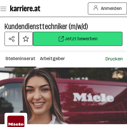
Zum
Anmelden
Seiteninhalt
springen
Kundendiensttechniker (m/w/d)
Jetzt bewerben
Stelleninserat
Arbeitgeber
Drucken