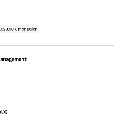
3.028,50 € monatlich
nsmanagement
/x)