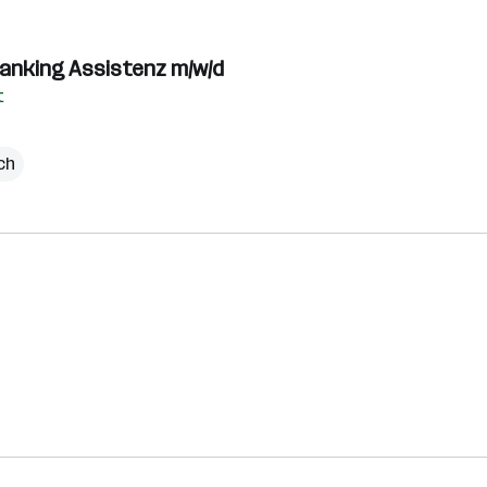
Banking Assistenz m/w/d
t
ch