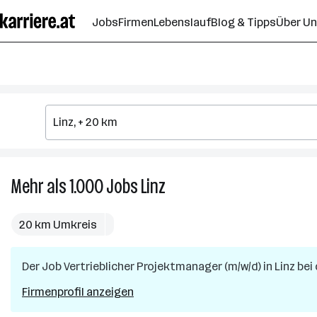
Zum
Jobs
Firmen
Lebenslauf
Blog & Tipps
Über U
Seiteninhalt
springen
Mehr als 1.000
Jobs
Linz
Mehr
als
1.000
20 km Umkreis
Jobs
in
Der Job
Vertrieblicher Projektmanager (m/w/d)
Linz
in
Linz
bei 
Firmenprofil anzeigen