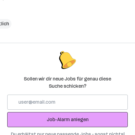
lich
Sollen wir dir neue Jobs für genau diese
Suche schicken?
E-
Mail-
Adresse
Job-Alarm anlegen
Du erhältst nur neue passende Jobs – sonst nichts!