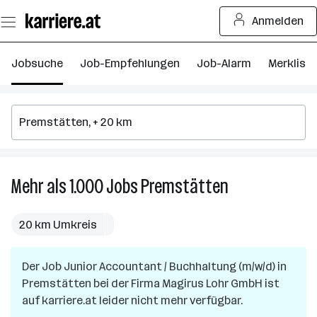
Zum
Anmelden
Seiteninhalt
springen
Jobsuche
Job-Empfehlungen
Job-Alarm
Merkliste
Mehr als 1.000
Jobs
Premstätten
Mehr
als
1.000
20 km Umkreis
Jobs
in
Der Job
Junior Accountant / Buchhaltung (m/w/d)
Premstätten
in
Premstätten
bei der Firma
Magirus Lohr GmbH
ist
auf karriere.at leider nicht mehr verfügbar.