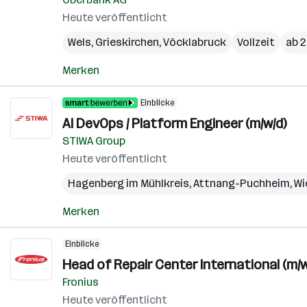
Heute veröffentlicht
Wels
,
Grieskirchen
,
Vöcklabruck
Vollzeit
ab 2
Merken
Einblicke
AI DevOps / Platform Engineer (m/w/d)
STIWA Group
Heute veröffentlicht
Hagenberg im Mühlkreis
,
Attnang-Puchheim
,
Wi
Merken
Einblicke
Head of Repair Center International (m/w
Fronius
Heute veröffentlicht