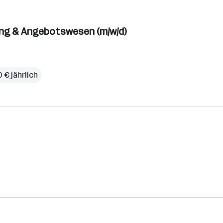
ung & Angebotswesen (m/w/d)
 € jährlich