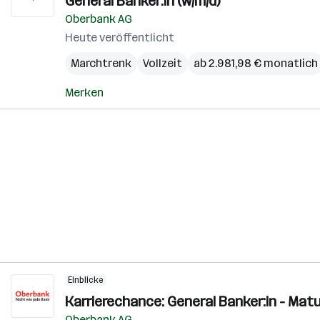
General Banker:in (w/m/d)
Oberbank AG
Heute veröffentlicht
Marchtrenk
Vollzeit
ab 2.981,98 € monatlich
Merken
Einblicke
Karrierechance: General Banker:in - Mat
Oberbank AG