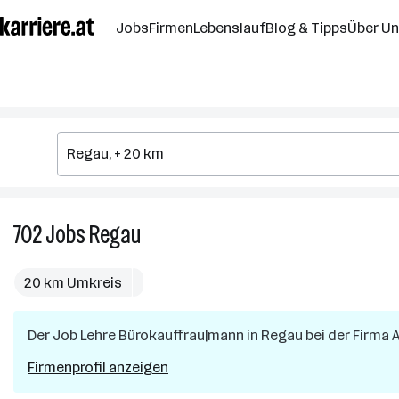
Zum
Jobs
Firmen
Lebenslauf
Blog & Tipps
Über U
Seiteninhalt
springen
702
Jobs
Regau
702
Jobs
in
20 km Umkreis
Regau
Der Job
Lehre Bürokauffrau|mann
in
Regau
bei der Firma
Firmenprofil anzeigen