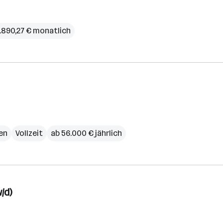
.890,27 € monatlich
en
Vollzeit
ab 56.000 € jährlich
/d)