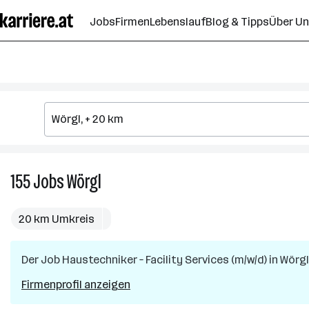
Zum
Jobs
Firmen
Lebenslauf
Blog & Tipps
Über U
Seiteninhalt
springen
155
Jobs
Wörgl
155
Jobs
in
20 km Umkreis
Wörgl
Der Job
Haustechniker – Facility Services (m/w/d)
in
Wörgl
Firmenprofil anzeigen