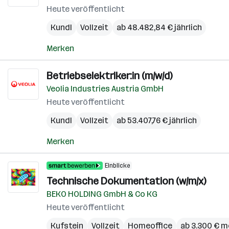
Heute veröffentlicht
Kundl
Vollzeit
ab 48.482,84 € jährlich
Merken
Betriebselektriker:in (m/w/d)
Veolia Industries Austria GmbH
Heute veröffentlicht
Kundl
Vollzeit
ab 53.407,76 € jährlich
Merken
Einblicke
Technische Dokumentation (w/m/x)
BEKO HOLDING GmbH & Co KG
Heute veröffentlicht
Kufstein
Vollzeit
Homeoffice
ab 3.300 € m