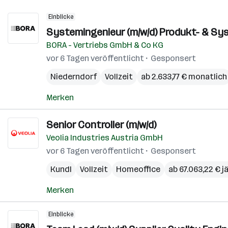
Einblicke
Systemingenieur (m/w/d) Produkt- & S
BORA - Vertriebs GmbH & Co KG
vor 6 Tagen veröffentlicht
Gesponsert
Niederndorf
Vollzeit
ab 2.633,77 € monatlich
Merken
Senior Controller (m/w/d)
Veolia Industries Austria GmbH
vor 6 Tagen veröffentlicht
Gesponsert
Kundl
Vollzeit
Homeoffice
ab 67.063,22 € j
Merken
Einblicke