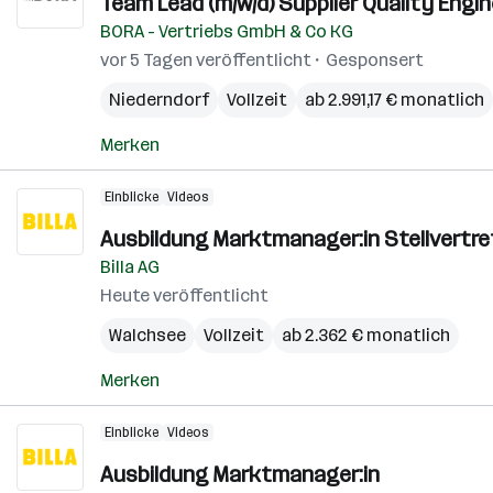
Team Lead (m/w/d) Supplier Quality Engi
BORA - Vertriebs GmbH & Co KG
vor 5 Tagen veröffentlicht
Gesponsert
Niederndorf
Vollzeit
ab 2.991,17 € monatlich
Merken
Einblicke
Videos
Ausbildung Marktmanager:in Stellvertr
Billa AG
Heute veröffentlicht
Walchsee
Vollzeit
ab 2.362 € monatlich
Merken
Einblicke
Videos
Ausbildung Marktmanager:in