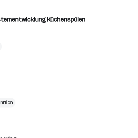
ystementwicklung Küchenspülen
ährlich