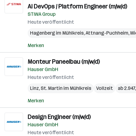
AI DevOps / Platform Engineer (m/w/d)
STIWA Group
Heute veröffentlicht
Hagenberg im Mühlkreis
,
Attnang-Puchheim
,
Wi
Merken
Monteur Paneelbau (m/w/d)
Hauser GmbH
Heute veröffentlicht
Linz
,
St. Martin im Mühlkreis
Vollzeit
ab 2.947
Merken
Design Engineer (m/w/d)
Hauser GmbH
Heute veröffentlicht