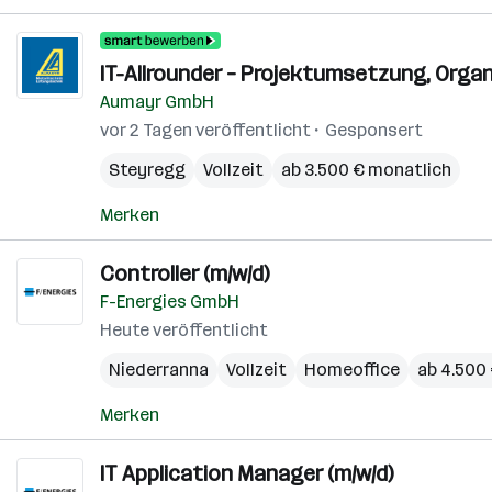
IT-Allrounder – Projektumsetzung, Organ
Aumayr GmbH
vor 2 Tagen veröffentlicht
Gesponsert
Steyregg
Vollzeit
ab 3.500 € monatlich
Merken
Controller (m/w/d)
F-Energies GmbH
Heute veröffentlicht
Niederranna
Vollzeit
Homeoffice
ab 4.500
Merken
IT Application Manager (m/w/d)