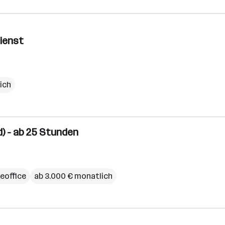
dienst
ich
) - ab 25 Stunden
office
ab 3.000 € monatlich