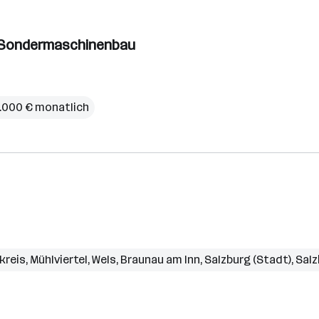
m Sondermaschinenbau
6.000 € monatlich
kreis
,
Mühlviertel
,
Wels
,
Braunau am Inn
,
Salzburg (Stadt)
,
Salz