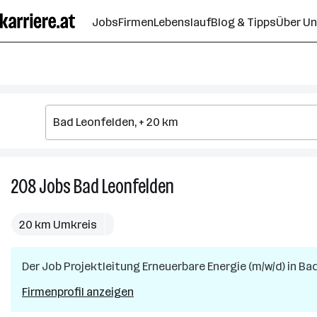
Zum
Jobs
Firmen
Lebenslauf
Blog & Tipps
Über U
Seiteninhalt
springen
208
Jobs
Bad Leonfelden
208
Jobs
in
20 km Umkreis
Bad
Leonfelden
Der Job
Projektleitung Erneuerbare Energie (m/w/d)
in
Bad
Firmenprofil anzeigen