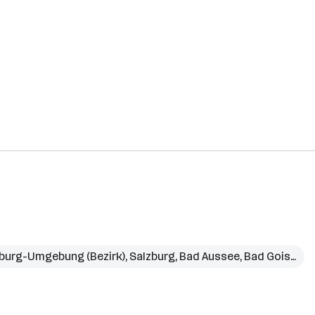
burg-Umgebung (Bezirk)
,
Salzburg
,
Bad Aussee
,
Bad Goisern am Hallstättersee