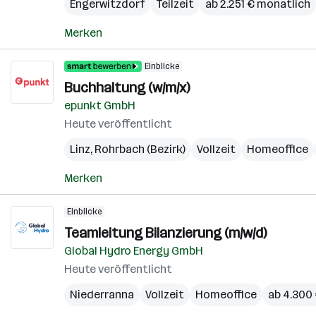
Engerwitzdorf
Teilzeit
ab 2.251 € monatlich
Merken
Einblicke
Buchhaltung (w/m/x)
epunkt GmbH
Heute veröffentlicht
Linz
,
Rohrbach (Bezirk)
Vollzeit
Homeoffice
Merken
Einblicke
Teamleitung Bilanzierung (m/w/d)
Global Hydro Energy GmbH
Heute veröffentlicht
Niederranna
Vollzeit
Homeoffice
ab 4.300