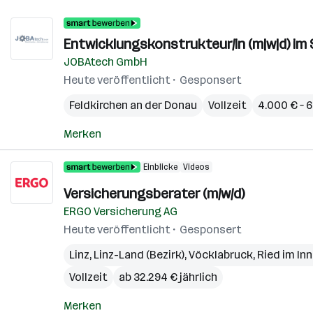
Entwicklungskonstrukteur/in (m|w|d) i
JOBAtech GmbH
Heute veröffentlicht
Gesponsert
Feldkirchen an der Donau
Vollzeit
4.000 € – 
Merken
Einblicke
Videos
Versicherungsberater (m/w/d)
ERGO Versicherung AG
Heute veröffentlicht
Gesponsert
Linz
,
Linz-Land (Bezirk)
,
Vöcklabruck
,
Ried im Inn
Vollzeit
ab 32.294 € jährlich
Merken