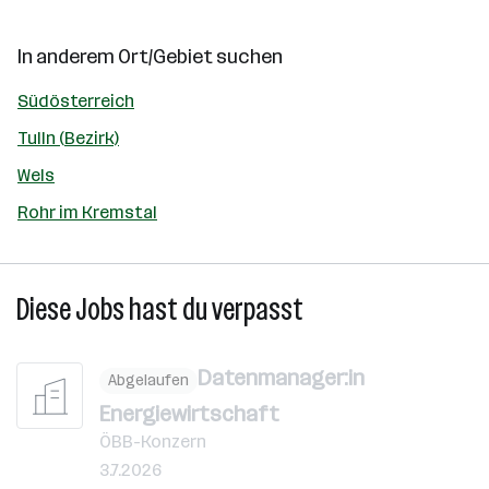
In anderem Ort/Gebiet suchen
Südösterreich
Tulln (Bezirk)
Wels
Rohr im Kremstal
Diese Jobs hast du verpasst
Datenmanager:in
Abgelaufen
Energiewirtschaft
ÖBB-Konzern
3.7.2026