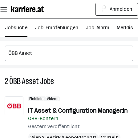
Zum
Anmelden
Seiteninhalt
springen
Jobsuche
Job-Empfehlungen
Job-Alarm
Merkliste
2
ÖBB Asset
Jobs
2
ÖBB
Asset
Einblicke
Videos
Jobs
IT Asset & Configuration Manager:in
ÖBB-Konzern
Gestern veröffentlicht
Wien 2. Bezirk (Leopoldstadt)
Vollzeit