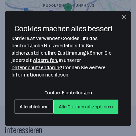
Cookies machen alles besser!
Map data ©2026 Google
karriere.at verwendet Cookies, um das
Wiener Familienbund
bestmögliche Nutzererlebnis für Sie
sicherzustellen. Ihre Zustimmung können Sie
Sechshauser Straße 48/4/9
jederzeit
widerrufen.
In unserer
1150 Wien
— Route berechnen
Datenschutzerklärung
können Sie weitere
Informationen nachlesen.
Webseite
Cookie-Einstellungen
Alle ablehnen
Alle Cookies akzeptieren
Folgende Firmen könnten dich auch
interessieren