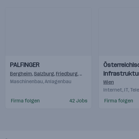
Einblicke
Einblicke
Einblicke
Einblicke
PALFINGER
Österreichis
Videos
Videos
Infrastruktu
Bergheim
,
Salzburg
,
Friedburg
,
Köstendorf
,
Elsbethen/Gl
Maschinenbau, Anlagenbau
Wien
Internet, IT, Te
Firma folgen
42 Jobs
Firma folgen